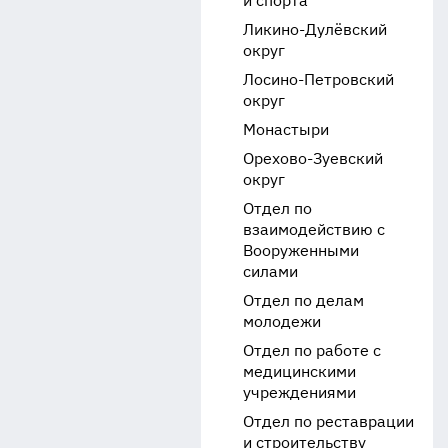
и спорта
Ликино-Дулёвский
округ
Лосино-Петровский
округ
Монастыри
Орехово-Зуевский
округ
Отдел по
взаимодействию с
Вооруженными
силами
Отдел по делам
молодежи
Отдел по работе с
медицинскими
учреждениями
Отдел по реставрации
и строительству