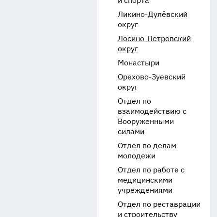
и спорта
Ликино-Дулёвский
округ
Лосино-Петровский
округ
Монастыри
Орехово-Зуевский
округ
Отдел по
взаимодействию с
Вооруженными
силами
Отдел по делам
молодежи
Отдел по работе с
медицинскими
учреждениями
Отдел по реставрации
и строительству