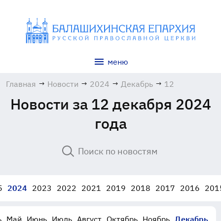
меню
Главная
→
Новости
→
2024
→
Декабрь
→
12
Новости за 12 декабря 2024
года
5
2024
2023
2022
2021
2019
2018
2017
2016
201
ь
Май
Июнь
Июль
Август
Октябрь
Ноябрь
Декабрь