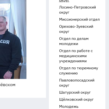
округ
Лосино-Петровский
округ
Миссионерский отдел
Орехово-Зуевский
округ
Отдел по делам
молодежи
Отдел по работе с
медицинскими
учреждениями
Отдел по тюремному
служению
Павловопосадский
лёвском
округ
Шатурский округ
Щёлковский округ
Молодежь