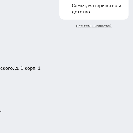
Семья, материнство и
детство
Все темы новостей
ого, д. 1 корп. 1
и