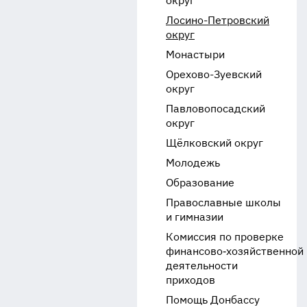
округ
Лосино-Петровский
округ
Монастыри
Орехово-Зуевский
округ
Павловопосадский
округ
Щёлковский округ
Молодежь
Образование
Православные школы
и гимназии
Комиссия по проверке
финансово‑хозяйственной
деятельности
приходов
Помощь Донбассу