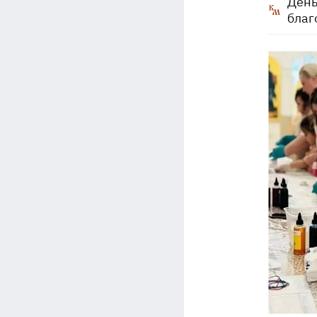
День
благ