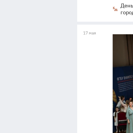
День
горо
17 мая