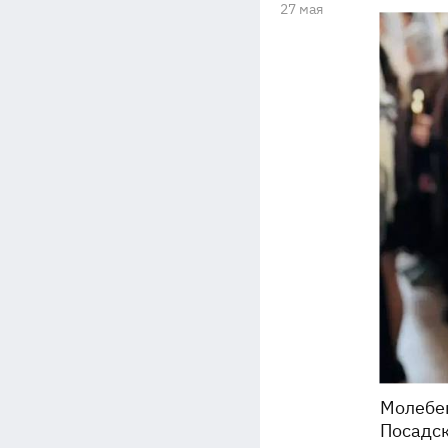
27 мая
Молебен
Посадск