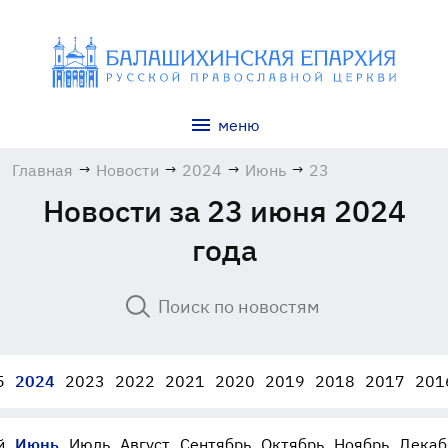
меню
Главная
→
Новости
→
2024
→
Июнь
→
23
Новости за 23 июня 2024
года
5
2024
2023
2022
2021
2020
2019
2018
2017
201
й
Июнь
Июль
Август
Сентябрь
Октябрь
Ноябрь
Декаб