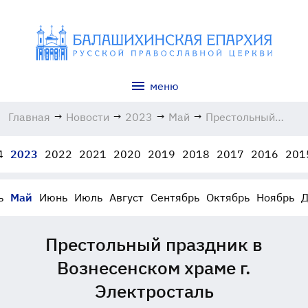
меню
Главная
→
Новости
→
2023
→
Май
→
Престольный
праздник в
Вознесенском
4
2023
2022
2021
2020
2019
2018
2017
2016
201
храме г.
Электросталь
25.05.2023
ь
Май
Июнь
Июль
Август
Сентябрь
Октябрь
Ноябрь
Д
Престольный праздник в
Вознесенском храме г.
Электросталь