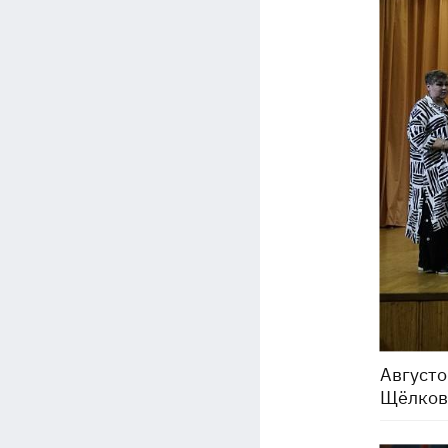
Августо
Щёлков