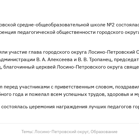
ловской средне-общеобразовательной школе №2 состояла
ренция педагогической общественности городского округ
ли участие глава городского округа Лосино-Петровский С
дминистрации В. А. Алексеева и В. В. Тропанец, председа
од, благочинный церквей Лосино-Петровского округа свящ
л перед участниками с приветственным словом, поздравил
ного года и пожелал всем успешных трудов, здоровья и м
 состоялась церемония награждения лучших педагогов го
Темы:
Лосино-Петровский округ,
Образование