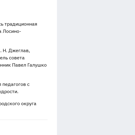
сь традиционная
а Лосино-
. Н. Джеглав,
тель совета
енник Павел Галушко
 педагогов с
удрости.
родского округа