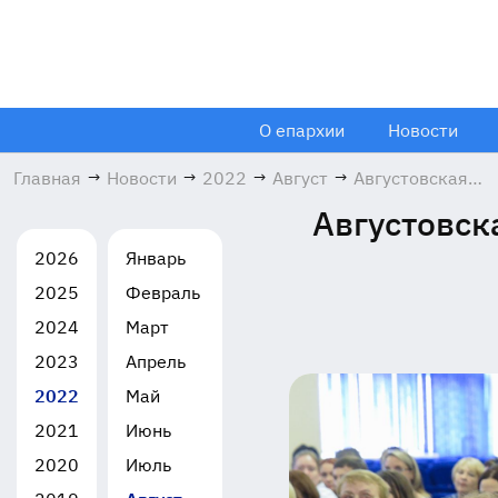
О епархии
Новости
Главная
→
Новости
→
2022
→
Август
→
Августовская
педагогическая
Августовск
конференция в
Лосино-
2026
Январь
Петровском
2025
Февраль
30.08.2022
2024
Март
2023
Апрель
2022
Май
2021
Июнь
2020
Июль