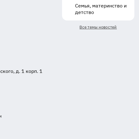
Семья, материнство и
детство
Все темы новостей
ого, д. 1 корп. 1
и