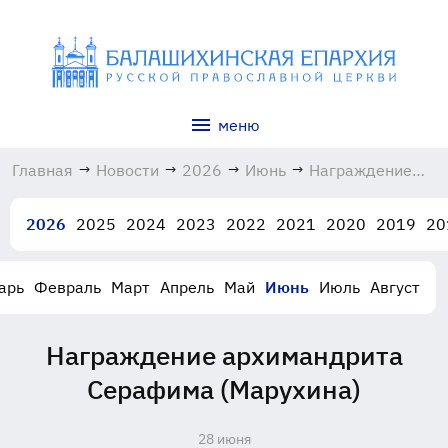
меню
Главная
→
Новости
→
2026
→
Июнь
→
Награждение
архимандрита
Серафима
2026
2025
2024
2023
2022
2021
2020
2019
20
(Марухина)
28.06.2026
арь
Февраль
Март
Апрель
Май
Июнь
Июль
Август
Награждение архимандрита
Серафима (Марухина)
28 июня