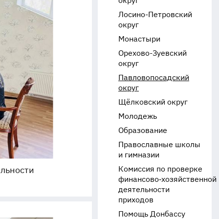
округ
Лосино-Петровский
округ
Монастыри
Орехово-Зуевский
округ
Павловопосадский
округ
Щёлковский округ
Молодежь
Образование
Православные школы
и гимназии
Комиссия по проверке
ельности
финансово‑хозяйственной
деятельности
приходов
Помощь Донбассу