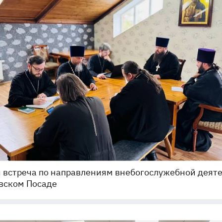
 встреча по направлениям внебогослужебной деят
вском Посаде