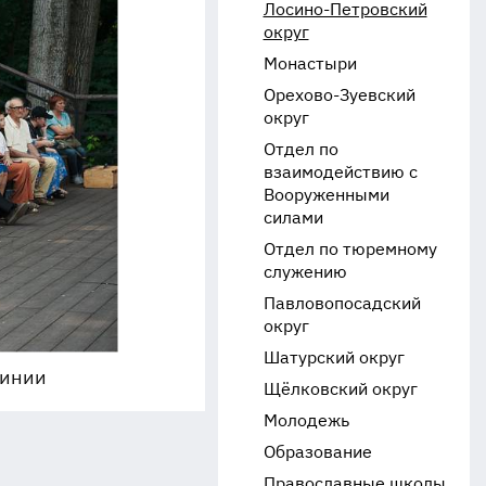
Лосино-Петровский
округ
Монастыри
Орехово-Зуевский
округ
Отдел по
взаимодействию с
Вооруженными
силами
Отдел по тюремному
служению
Павловопосадский
округ
Шатурский округ
чинии
Щёлковский округ
Молодежь
Образование
Православные школы