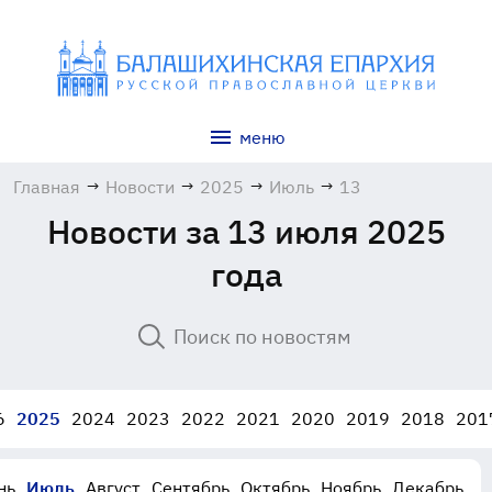
меню
Главная
→
Новости
→
2025
→
Июль
→
13
Новости за 13 июля 2025
года
6
2025
2024
2023
2022
2021
2020
2019
2018
201
нь
Июль
Август
Сентябрь
Октябрь
Ноябрь
Декабрь