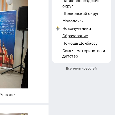
Павловопосадский
округ
Щёлковский округ
Молодежь
Новомученики
Образование
Помощь Донбассу
Семья, материнство и
детство
Все темы новостей
ёлкове