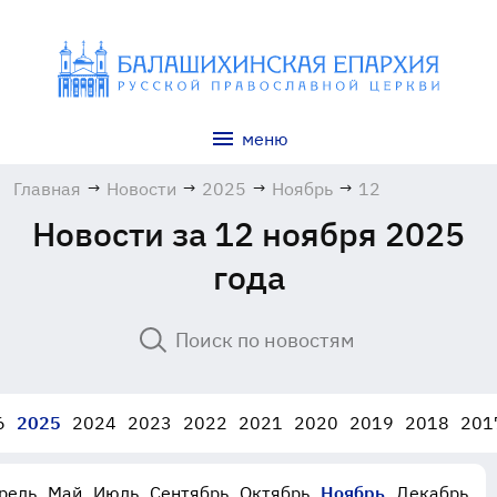
меню
Главная
→
Новости
→
2025
→
Ноябрь
→
12
Новости за 12 ноября 2025
года
6
2025
2024
2023
2022
2021
2020
2019
2018
201
рель
Май
Июль
Сентябрь
Октябрь
Ноябрь
Декабрь