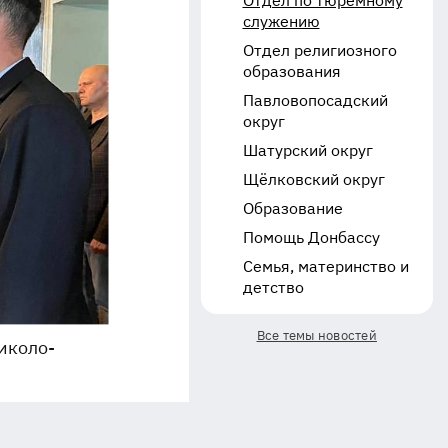
Отдел по тюремному
служению
Отдел религиозного
образования
Павловопосадский
округ
Шатурский округ
Щёлковский округ
Образование
Помощь Донбассу
Семья, материнство и
детство
Все темы новостей
иколо-