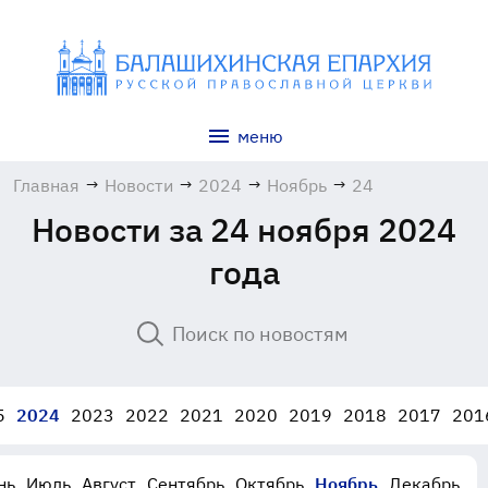
меню
Главная
→
Новости
→
2024
→
Ноябрь
→
24
Новости за 24 ноября 2024
года
5
2024
2023
2022
2021
2020
2019
2018
2017
201
нь
Июль
Август
Сентябрь
Октябрь
Ноябрь
Декабрь