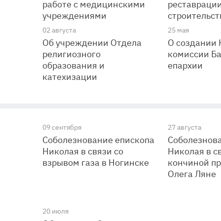
работе с медицинскими
реставрации
учреждениями
строительст
02 августа
25 мая
Об учреждении Отдела
О создании
религиозного
комиссии Б
образования и
епархии
катехизации
09 сентября
27 августа
Соболезнование епископа
Соболезнов
Николая в связи со
Николая в с
взрывом газа в Ногинске
кончиной п
Олега Ляне
20 июля