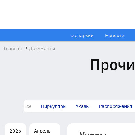
О епархии
Новости
Главная
→
Документы
Прочи
Все
Циркуляры
Указы
Распоряжения
2026
Апрель
Указы