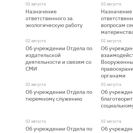
02 августа
02 августа
Назначение
Назначение
ответственного за
ответственн
экологическую работу
вопросам се
материнства
02 августа
02 августа
Об учреждении Отдела по
Об учрежден
издательской
взаимодейс
деятельности и связям со
Вооруженны
СМИ
правоохран
органами
02 августа
02 августа
Об учреждении Отдела по
Об учрежден
тюремному служению
благотворит
социальном
02 августа
02 августа
Об учреждении Отдела по
Об учрежден