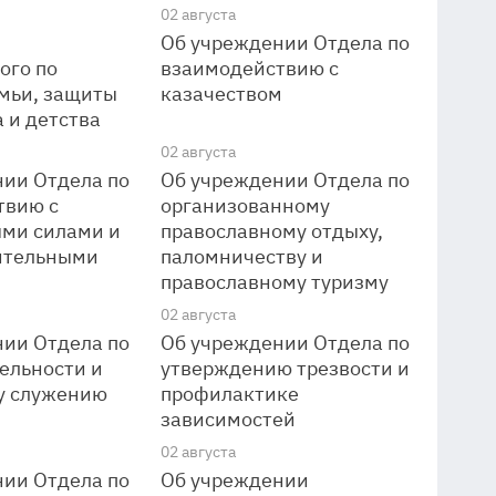
02 августа
Об учреждении Отдела по
ого по
взаимодействию с
мьи, защиты
казачеством
 и детства
02 августа
ии Отдела по
Об учреждении Отдела по
твию с
организованному
ми силами и
православному отдыху,
ительными
паломничеству и
православному туризму
02 августа
ии Отдела по
Об учреждении Отдела по
ельности и
утверждению трезвости и
у служению
профилактике
зависимостей
02 августа
ии Отдела по
Об учреждении