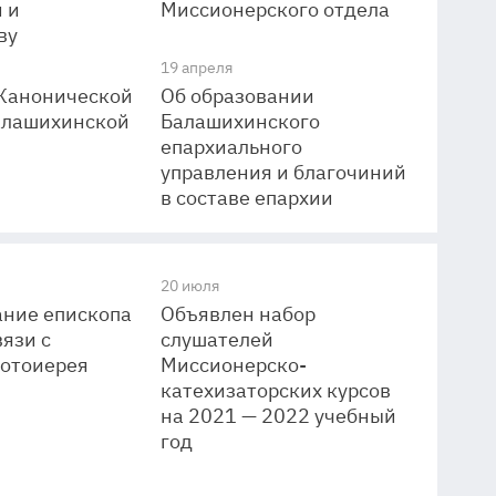
 и
Миссионерского отдела
ву
19 апреля
 Канонической
Об образовании
алашихинской
Балашихинского
епархиального
управления и благочиний
в составе епархии
20 июля
ание епископа
Объявлен набор
вязи с
слушателей
ротоиерея
Миссионерско-
катехизаторских курсов
на 2021 — 2022 учебный
год