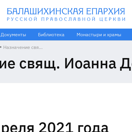
Документы
Библиотека
Монастыри и храмы
→
Назначение свящ.
Иоанна
ие свящ. Иоанна Д
Депутатова
преля 2021 года