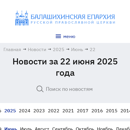
меню
Главная
→
Новости
→
2025
→
Июнь
→
22
Новости за 22 июня 2025
года
6
2025
2024
2023
2022
2021
2017
2016
2015
201
й
Июнь
Июль
Август
Сентябрь
Октябрь
Ноябрь
Декаб