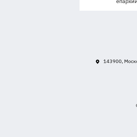
епархи
143900, Моско