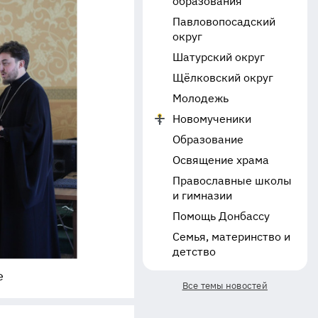
образования
Павловопосадский
округ
Шатурский округ
Щёлковский округ
Молодежь
Новомученики
Образование
Освящение храма
Православные школы
и гимназии
Помощь Донбассу
Семья, материнство и
детство
е
Все темы новостей