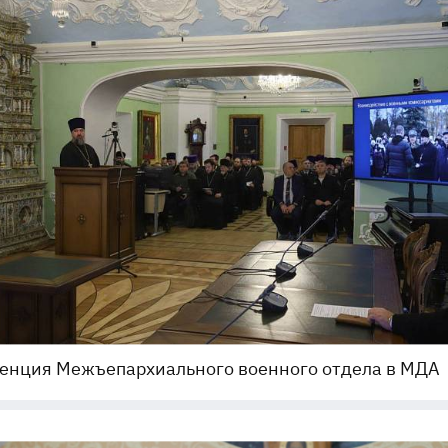
енция Межъепархиального военного отдела в МДА