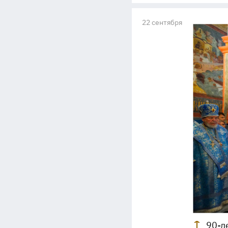
22 сентября
90-л