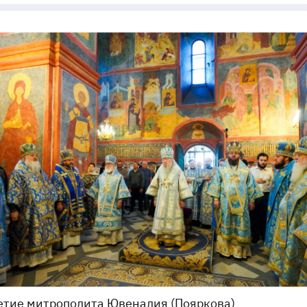
етие митрополита Ювеналия (Пояркова)