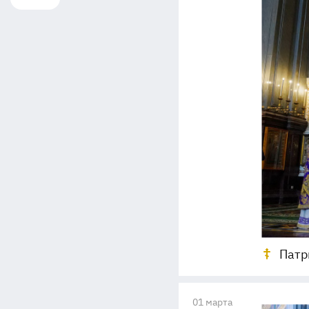
Патр
01 марта