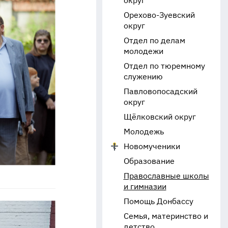
округ
Орехово-Зуевский
округ
Отдел по делам
молодежи
Отдел по тюремному
служению
Павловопосадский
округ
Щёлковский округ
Молодежь
Новомученики
Образование
Православные школы
и гимназии
Помощь Донбассу
Семья, материнство и
детство