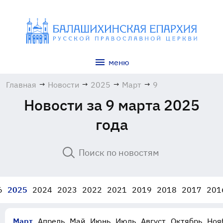
меню
Главная
→
Новости
→
2025
→
Март
→
9
Новости за 9 марта 2025
года
6
2025
2024
2023
2022
2021
2019
2018
2017
201
Март
Апрель
Май
Июнь
Июль
Август
Октябрь
Ноя