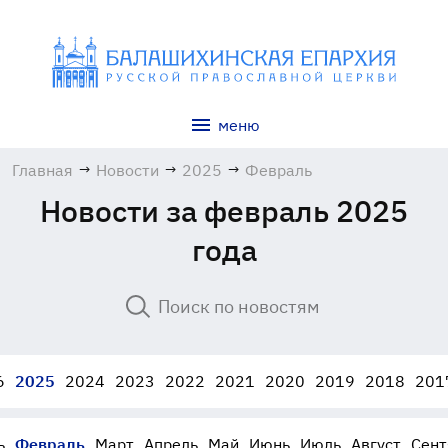
меню
Главная
→
Новости
→
2025
→
Февраль
Новости за февраль 2025
года
6
2025
2024
2023
2022
2021
2020
2019
2018
201
ь
Февраль
Март
Апрель
Май
Июнь
Июль
Август
Сент