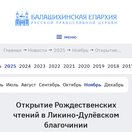
меню
Главная
→
Новости
→
2025
→
Ноябрь
→
Открытие
Рождественски
чтений в
6
2025
2024
2023
2022
2021
2020
2019
2018
201
Ликино-
Дулёвском
благочинии
нь
Июль
Август
Сентябрь
Октябрь
Ноябрь
Декабрь
10.11.2025
Открытие Рождественских
чтений в Ликино-Дулёвском
благочинии