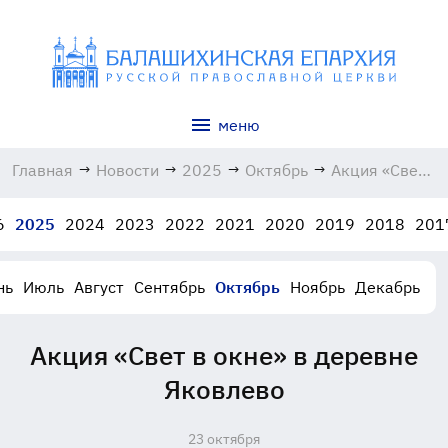
меню
Главная
→
Новости
→
2025
→
Октябрь
→
Акция «Свет
в окне» в
деревне
6
2025
2024
2023
2022
2021
2020
2019
2018
201
Яковлево
23.10.2025
нь
Июль
Август
Сентябрь
Октябрь
Ноябрь
Декабрь
Акция «Свет в окне» в деревне
Яковлево
23 октября