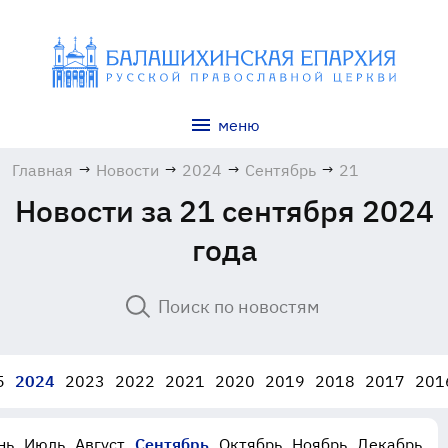
меню
Главная
→
Новости
→
2024
→
Сентябрь
→
21
Новости за 21 сентября 2024
года
5
2024
2023
2022
2021
2020
2019
2018
2017
201
нь
Июль
Август
Сентябрь
Октябрь
Ноябрь
Декабрь