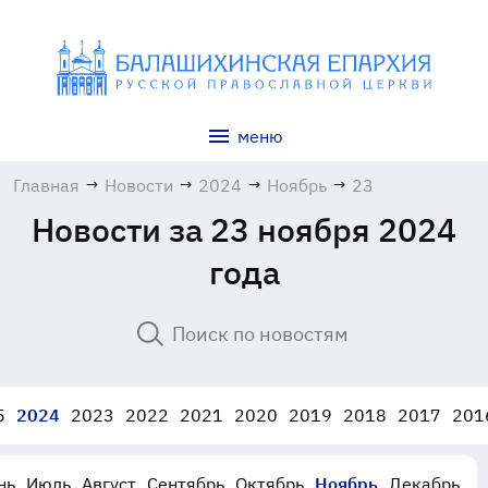
меню
Главная
→
Новости
→
2024
→
Ноябрь
→
23
Новости за 23 ноября 2024
года
5
2024
2023
2022
2021
2020
2019
2018
2017
201
нь
Июль
Август
Сентябрь
Октябрь
Ноябрь
Декабрь