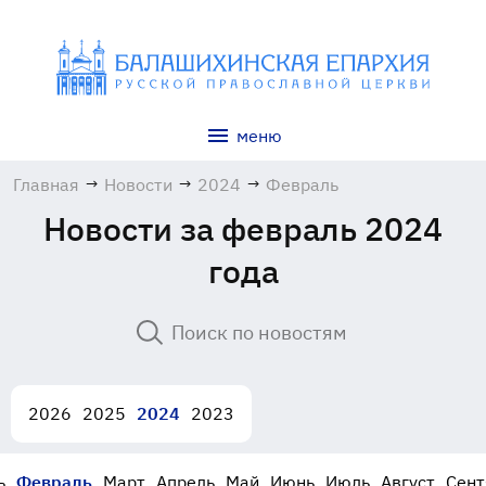
меню
Главная
→
Новости
→
2024
→
Февраль
Новости за февраль 2024
года
2026
2025
2024
2023
ь
Февраль
Март
Апрель
Май
Июнь
Июль
Август
Сент