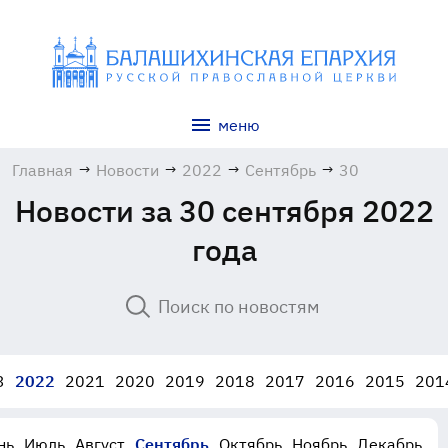
меню
Главная
→
Новости
→
2022
→
Сентябрь
→
30
Новости за 30 сентября 2022
года
3
2022
2021
2020
2019
2018
2017
2016
2015
201
нь
Июль
Август
Сентябрь
Октябрь
Ноябрь
Декабрь