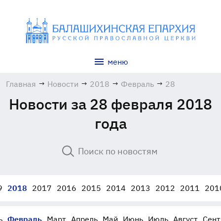
меню
Главная
→
Новости
→
2018
→
Февраль
→
28
Новости за 28 февраля 2018
года
9
2018
2017
2016
2015
2014
2013
2012
2011
201
ь
Февраль
Март
Апрель
Май
Июнь
Июль
Август
Сент