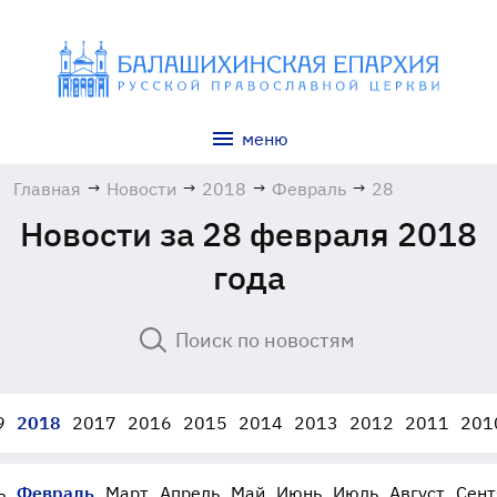
меню
Главная
→
Новости
→
2018
→
Февраль
→
28
Новости за 28 февраля 2018
года
9
2018
2017
2016
2015
2014
2013
2012
2011
201
ь
Февраль
Март
Апрель
Май
Июнь
Июль
Август
Сент