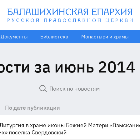
Документы
Библиотека
Монастыри и храмы
ости за июнь 2014 
По дате публикации
Литургия в храме иконы Божией Матери «Взыскани
х» поселка Свердовский