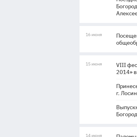
Богород
Алексе
16 июня
Посеще
общеобр
15 июня
VIII фе
2014» в
Принесе
г. Лоси
Выпускн
Богород
14 июня
Паломни