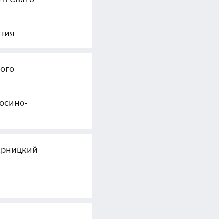
иния
ого
Лосино-
арницкий