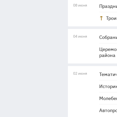
08 июня
Праздни
Трои
04 июня
Собрани
Церемон
района
02 июня
Тематич
Истори
Молебен
Автопро