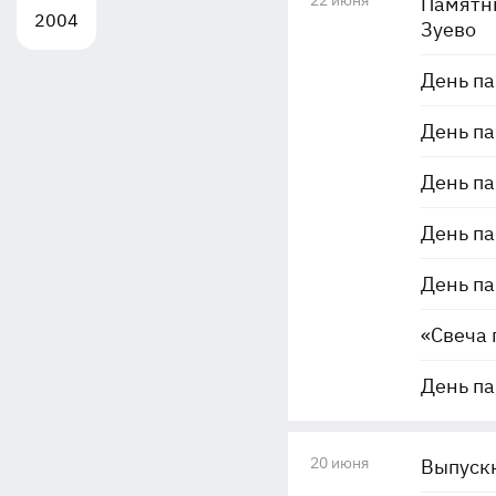
22 июня
Памятны
2004
Зуево
День па
День па
День па
День па
День п
«Свеча 
День па
20 июня
Выпуск