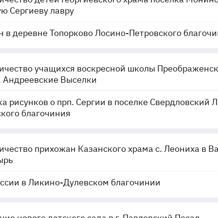
ю Сергиеву лавру
 в деревне Топорково Лосино-Петровского благоч
ичество учащихся воскресной школы Преображенск
. Андреевские Выселки
а рисунков о прп. Сергии в поселке Свердловский 
кого благочиния
чество прихожан Казанского храма с. Леониха в В
ырь
ссии в Ликино-Дулевском благочинии
ие нового детского сада в г. Павловский Посад