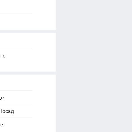
го
де
 Посад
ве