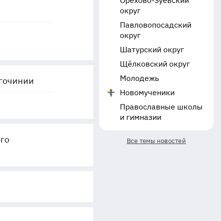
Орехово-Зуевский
округ
Павловопосадский
округ
Шатурский округ
Щёлковский округ
Молодежь
агочинии
Новомученики
Православные школы
и гимназии
го
Все темы новостей