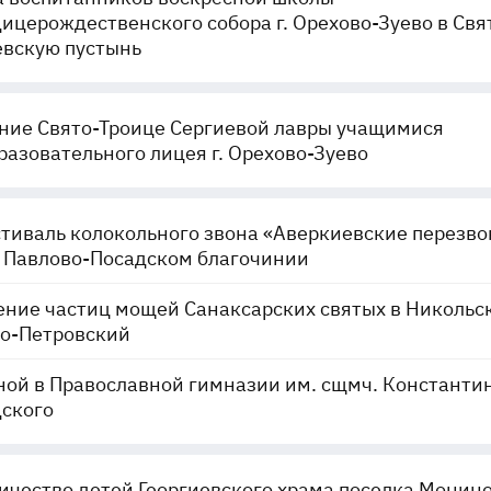
ицерождественского собора г. Орехово-Зуево в Свя
евскую пустынь
ние Свято-Троице Сергиевой лавры учащимися
азовательного лицея г. Орехово-Зуево
стиваль колокольного звона «Аверкиевские перезв
 Павлово-Посадском благочинии
ние частиц мощей Санаксарских святых в Никольс
но-Петровский
ой в Православной гимназии им. сщмч. Константи
ского
чество детей Георгиевского храма поселка Монино