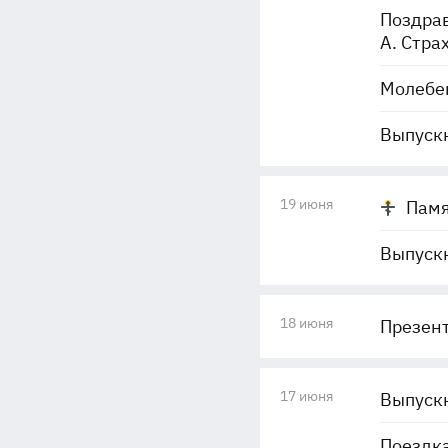
Поздрав
А. Стра
Молебен
Выпускн
19 июня
Памя
Выпускн
18 июня
Презент
17 июня
Выпускн
Поездк