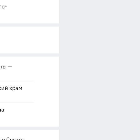
то-
оны —
кий храм
на
 в Свято-