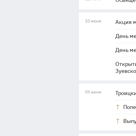
10 июня
Акция м
День ме
День м
Открыти
Зуевск
09 июня
Троицки
Попе
Выпу