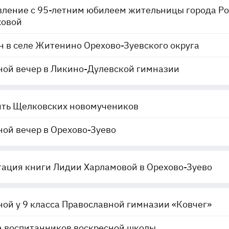
ление с 95-летним юбилеем жительницы города Ро
ховой
 в селе Житенино Орехово-Зуевского округа
ой вечер в Ликино-Дулевской гимназии
ть Щелковских новомучеников
ой вечер в Орехово-Зуево
ация книги Лидии Харламовой в Орехово-Зуево
ой у 9 класса Православной гимназии «Ковчег»
а воспитанников воскресной школы