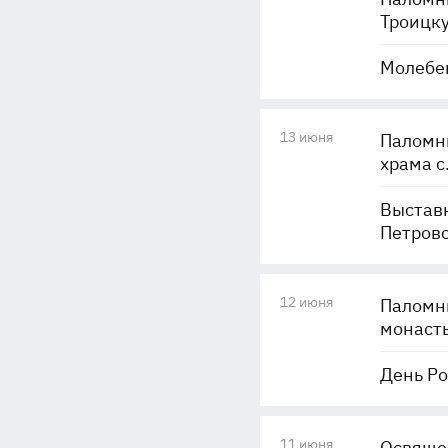
Троицку
Молебен
13 июня
Паломн
храма с
Выставк
Петровс
12 июня
Паломни
монаст
День Ро
11 июня
Освящен