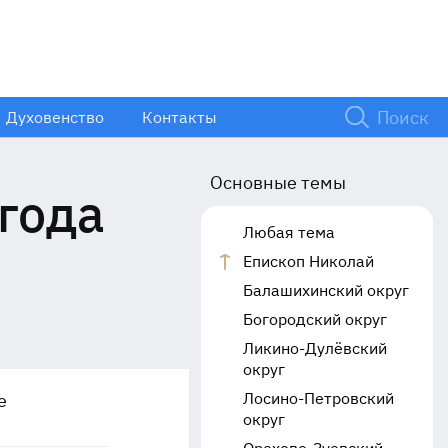
Духовенство
Контакты
Основные темы
года
Любая тема
Епископ Николай
Балашихинский округ
Богородский округ
Ликино-Дулёвский
округ
Лосино-Петровский
е
округ