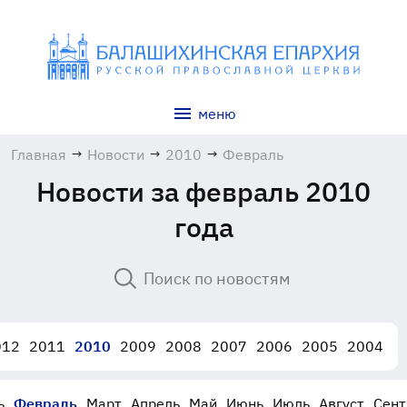
меню
Главная
→
Новости
→
2010
→
Февраль
Новости за февраль 2010
года
012
2011
2010
2009
2008
2007
2006
2005
2004
ь
Февраль
Март
Апрель
Май
Июнь
Июль
Август
Сент