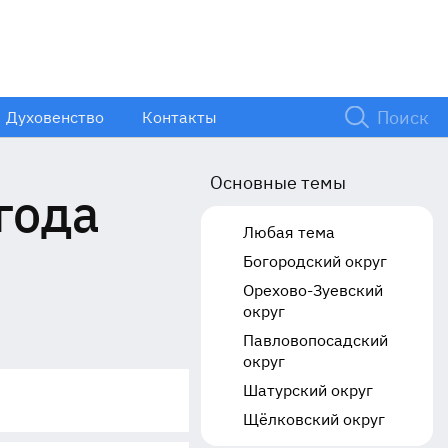
Духовенство
Контакты
Основные темы
года
Любая тема
Богородский округ
Орехово-Зуевский
округ
Павловопосадский
округ
Шатурский округ
Щёлковский округ