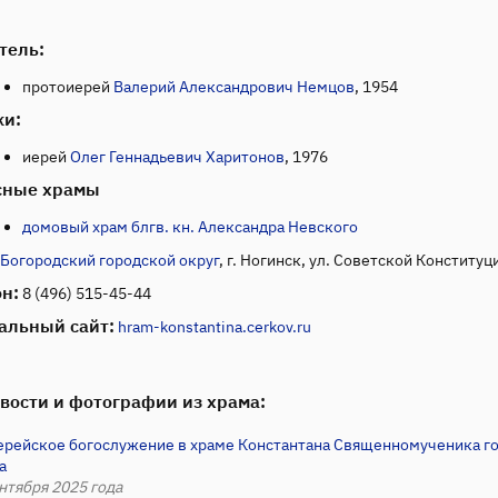
тель:
протоиерей
Валерий Александрович Немцов
, 1954
ки:
иерей
Олег Геннадьевич Харитонов
, 1976
сные храмы
домовый храм блгв. кн. Александра Невского
Богородский городской округ
, г. Ногинск, ул. Советской Конституци
н:
8 (496) 515-45-44
альный сайт:
hram-konstantina.cerkov.ru
вости и фотографии из храма:
ерейское богослужение в храме Константана Священномученика г
а
нтября 2025 года