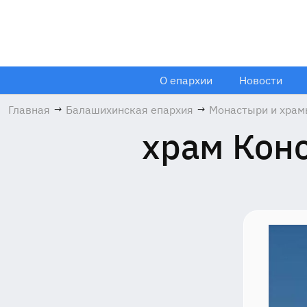
О епархии
Новости
Главная
→
Балашихинская епархия
→
Монастыри и хра
храм Кон