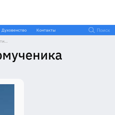
Духовенство
Контакты
нтина
еника
омученика