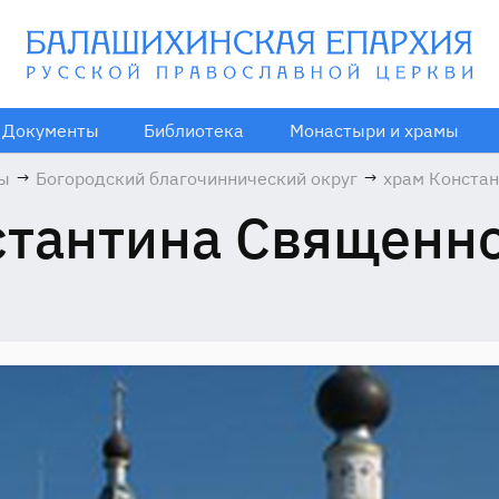
Документы
Библиотека
Монастыри и храмы
мы
→
Богородский благочиннический округ
→
храм Конста
Священномуч
стантина Священн