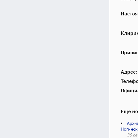
Настоя
Клири
Припи
Адрес:
Телефо
Офици
Еще но
Архи
Ногинск
30 се