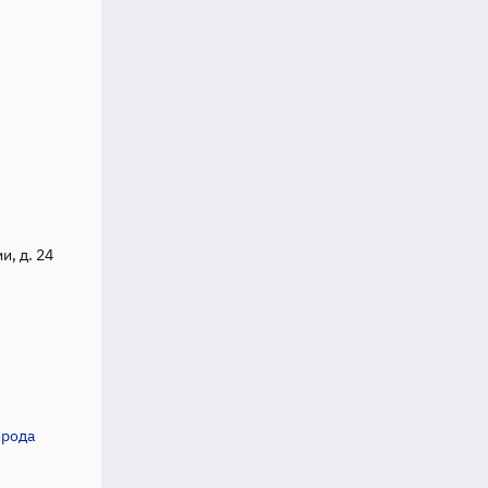
и, д. 24
орода