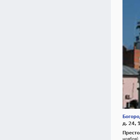
Богоро
д. 24, 
Престо
ноября)