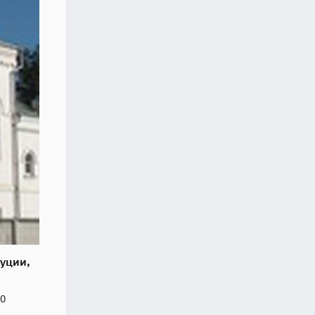
туции,
20