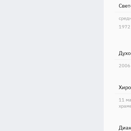
Свет
сред
1972
Духо
2006
Хиро
11 м
храме
Диак