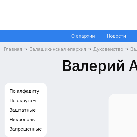
О епархии
Новости
Главная
→
Балашихинская епархия
→
Духовенство
→
Ва
Ал
Валерий 
Не
По алфавиту
По округам
Заштатные
Некрополь
Запрещенные