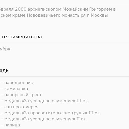
евраля 2000 архиепископом Можайским Григорием в
нском храме Новодевичьего монастыря г. Москвы
 тезоименитства
оября
рады
 – набедренник
 – камилавка
 – наперсный крест
– медаль «За усердное служение» III ст.
– сан протоиерея
– медаль «За просветительские труды» III ст.
– медаль «За усердное служение» II ст.
 – палица