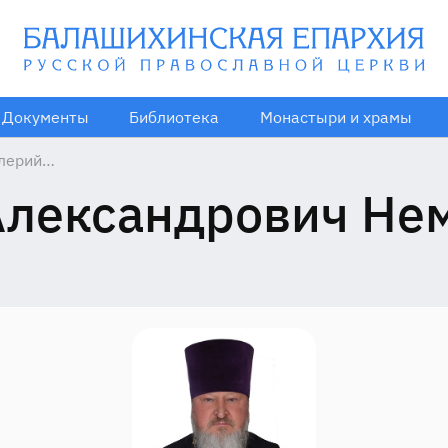
Документы
Библиотека
Монастыри и храмы
лерий
ександрович
Александрович Нем
мцов, 1954