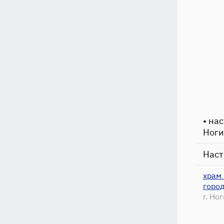
• на
Ноги
Наст
храм
город
г. Но