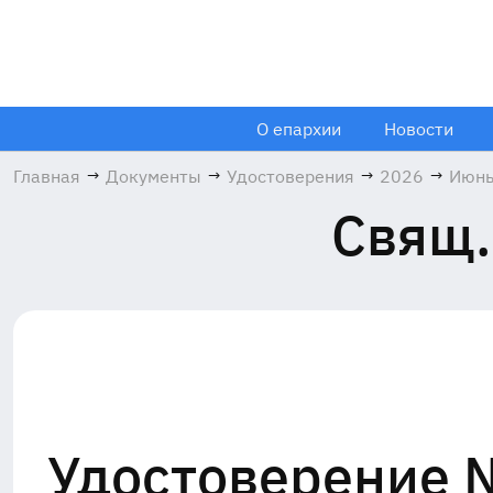
О епархии
Новости
Главная
→
Документы
→
Удостоверения
→
2026
→
Июн
Свящ.
Удостоверение №