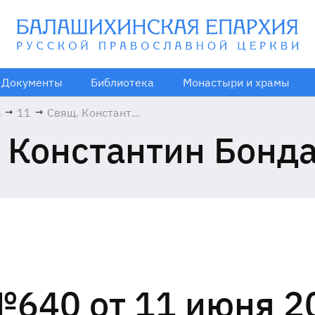
Документы
Библиотека
Монастыри и храмы
ь
→
11
→
Свящ. Константин
Бондаренко
 Константин Бонд
640 от 11 июня 2