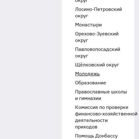
округ
Лосино-Петровский
округ
Монастыри
Орехово-Зуевский
округ
Павловопосадский
округ
Щёлковский округ
Молодежь
Образование
Православные школы
и гимназии
Комиссия по проверке
финансово‑хозяйственной
деятельности
приходов
Помощь Донбассу