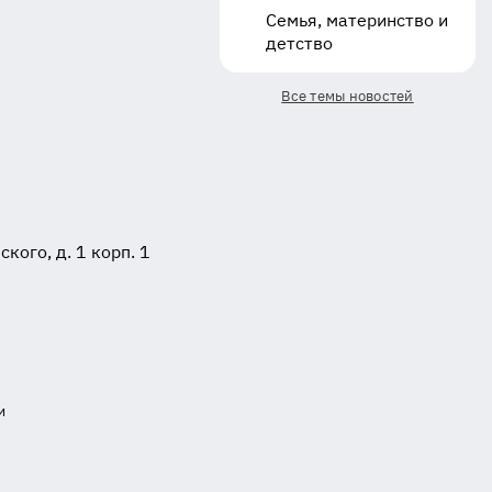
Семья, материнство и
детство
Все темы новостей
ого, д. 1 корп. 1
и