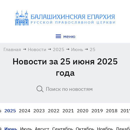
меню
Главная
→
Новости
→
2025
→
Июнь
→
25
Новости за 25 июня 2025
года
6
2025
2024
2023
2022
2021
2020
2019
2018
201
й
Июнь
Июль
Август
Сентябрь
Октябрь
Ноябрь
Декаб