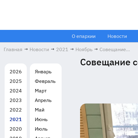
О епархии
Новости
Главная
→
Новости
→
2021
→
Ноябрь
→
Совещание
социальных
Совещание с
работников в
Орехово-
2026
Январь
Зуевском
2025
Февраль
благочинии
26.11.2021
2024
Март
2023
Апрель
2022
Май
2021
Июнь
2020
Июль