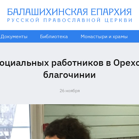
Документы
Библиотека
Монастыри и храмы
оциальных работников в Орех
благочинии
26 ноября