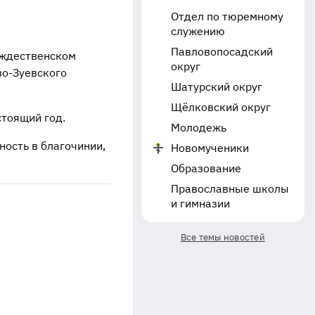
Отдел по тюремному
служению
Павловопосадский
ождественском
округ
во-Зуевского
Шатурский округ
Щёлковский округ
тоящий год.
Молодежь
ность в благочинии,
Новомученики
Образование
Православные школы
и гимназии
Все темы новостей