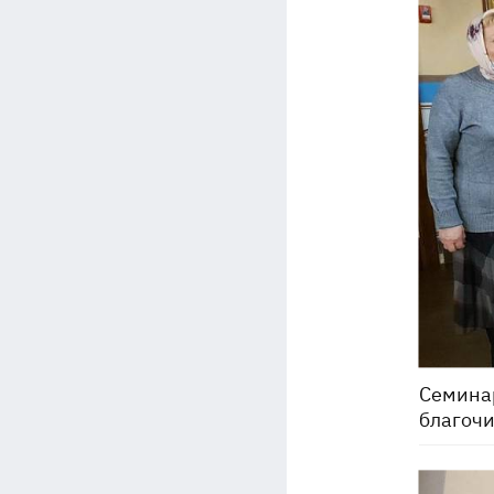
Семинар
благоч