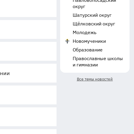
Павловопосадский
округ
Шатурский округ
Щёлковский округ
Молодежь
Новомученики
Образование
Православные школы
и гимназии
инии
Все темы новостей