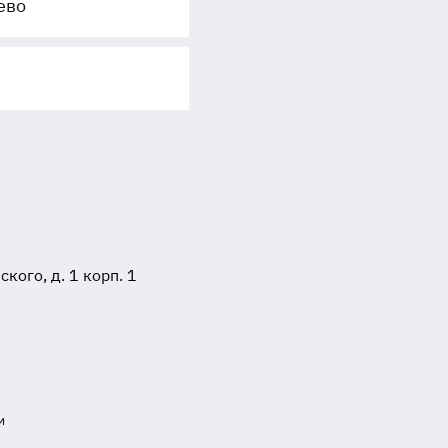
ево
ого, д. 1 корп. 1
и