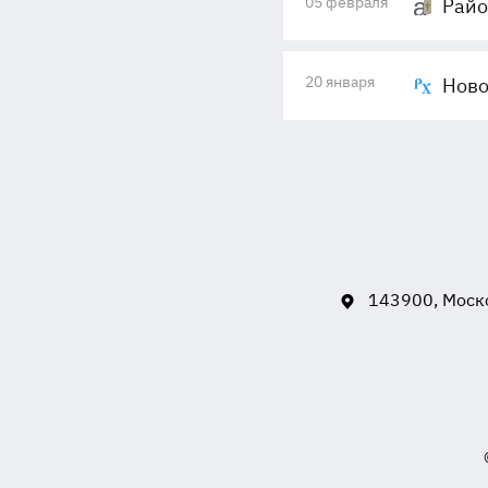
05 февраля
Райо
20 января
Ново
143900, Моско