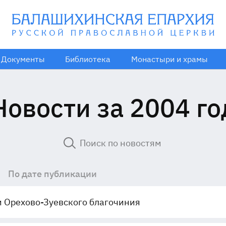
Документы
Библиотека
Монастыри и храмы
Новости за 2004 го
По дате публикации
 Орехово-Зуевского благочиния