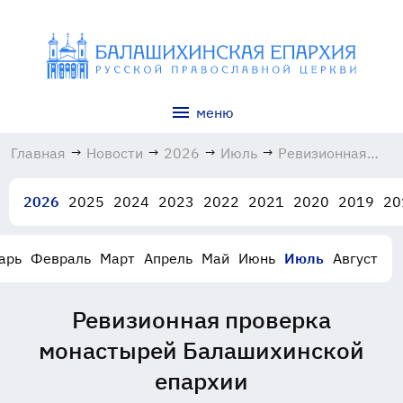
меню
Главная
→
Новости
→
2026
→
Июль
→
Ревизионная
проверка
монастырей
2026
2025
2024
2023
2022
2021
2020
2019
20
Балашихинской
епархии
02.07.2026
арь
Февраль
Март
Апрель
Май
Июнь
Июль
Август
Ревизионная проверка
монастырей Балашихинской
епархии