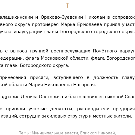
алашихинский и Орехово-Зуевский Николай в сопровож
вного округа протоиерея Марка Ермолаева принял учас
учаю инаугурации главы Богородского городского окру
ь с выноса группой военнослужащих Почётного караул
едерации, флага Московской области, флага Богородског
а главы Богородского округа.
принесения присяги, вступившего в должность главу
кой области Мария Николаевна Нагорная.
здравил Дениса Олеговича и благословил его иконой Спас
 приняли участие депутаты, руководители предприя
изаций, сотрудники силовых структур и местные жители.
Темы:
Муниципальные власти,
Епископ Николай,