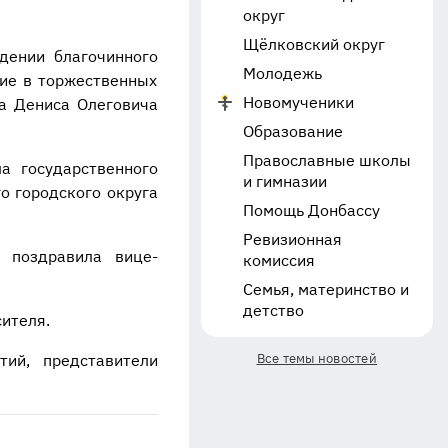
округ
Щёлковский округ
дении благочинного
Молодежь
тие в торжественных
Новомученики
га Дениса Олеговича
Образование
Православные школы
а государственного
и гимназии
о городского округа
Помощь Донбассу
Ревизионная
 поздравила вице-
комиссия
Семья, материнство и
детство
ителя.
тий, представители
Все темы новостей