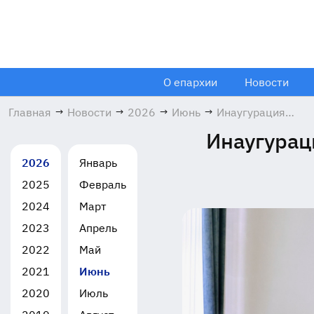
О епархии
Новости
Главная
→
Новости
→
2026
→
Июнь
→
Инаугурация
главы
Инаугурац
Богородского
городского
2026
Январь
округа
2025
Февраль
17.06.2026
2024
Март
2023
Апрель
2022
Май
2021
Июнь
2020
Июль