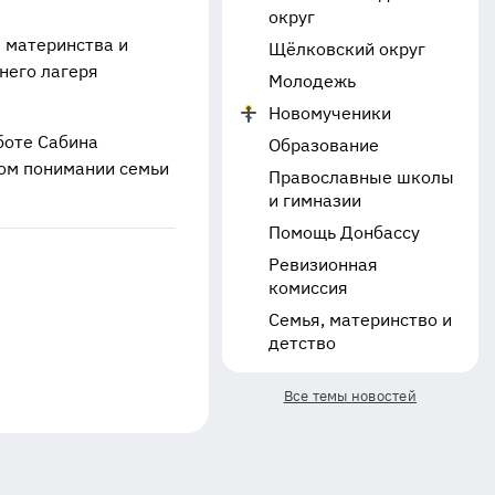
округ
 материнства и
Щёлковский округ
него лагеря
Молодежь
Новомученики
боте Сабина
Образование
ном понимании семьи
Православные школы
и гимназии
Помощь Донбассу
Ревизионная
комиссия
Семья, материнство и
детство
Все темы новостей