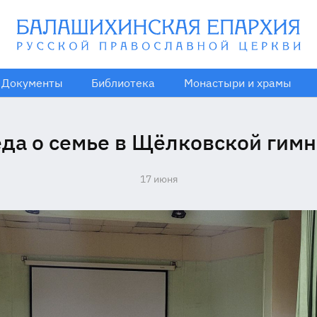
Документы
Библиотека
Монастыри и храмы
да о семье в Щёлковской гим
17 июня