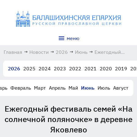
меню
Главная
→
Новости
→
2026
→
Июнь
→
Ежегодный
фестиваль
семей «На
2026
2025
2024
2023
2022
2021
2020
2019
20
солнечной
поляночке» в
деревне
арь
Февраль
Март
Апрель
Май
Июнь
Июль
Август
Яковлево
14.06.2026
Ежегодный фестиваль семей «На
солнечной поляночке» в деревне
Яковлево