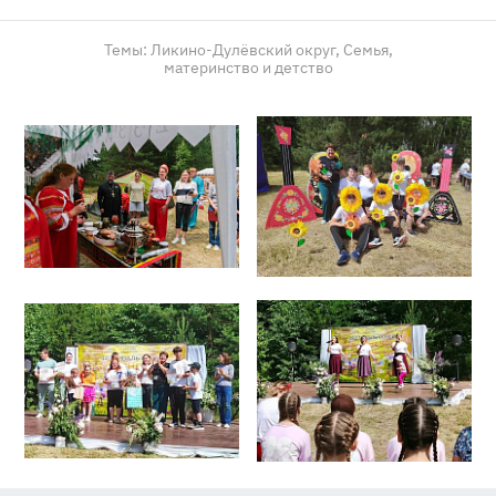
Темы:
Ликино-Дулёвский округ,
Семья,
материнство и детство